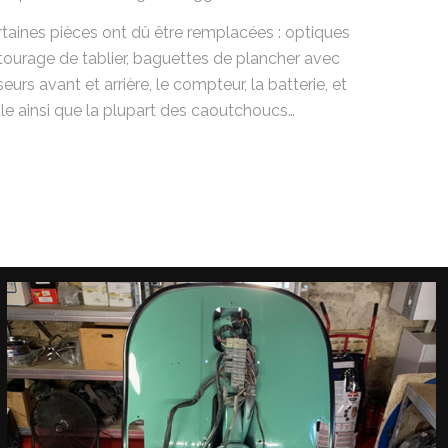
rtaines pièces ont dû être remplacées : optiques
ntourage de tablier, baguettes de plancher avec
urs avant et arrière, le compteur, la batterie, et
ule ainsi que la plupart des caoutchoucs…