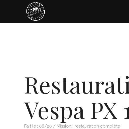
Restaurat
Vespa PX 1
Fait le : 08/20 / Mission : restauration complète