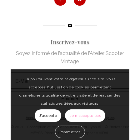
Inscrivez-vous
Soyez informé de l’actualité de l’Atelier Scooter
Vintage
En poursuivant votre navigation sur ce site, vous
acceptez l'utilisation de cookies permettant
d'améliorer la qualité de votre visite et de réaliser des
statistiques liées aux visiteurs.
J'accepte
Je n'accepte pas
Accueil
|
L’atelier
|
News
|
Contact
|
Mentions légales
© 2021 – Conception et réalisation
Arte Diem
(Lyon 6)
– © Photos :
Eric
Paramètres
MEYSS
, Richard RAYMOND et Stéphane VIDAL