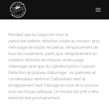
Pendant que la coque est chez le
carrossier/peintre, réfection totale du moteur : gros
nettoyage de toutes les pièces, remplacement de
tous les roulements, joints spis, remplacement du
croisillon de boite de vitesses, embrayage,
vilebrequin ainsi que du cylindre/piston/culasse.
Réfection du plateau d’allumage : vis platinées et
condensateur renforcé. Carburateur neuf et
échappement neuf. Passage en roue de 10 pouces
avec un moyeu adéquat. Le moteur est prêt à être
remonté très prochainement…