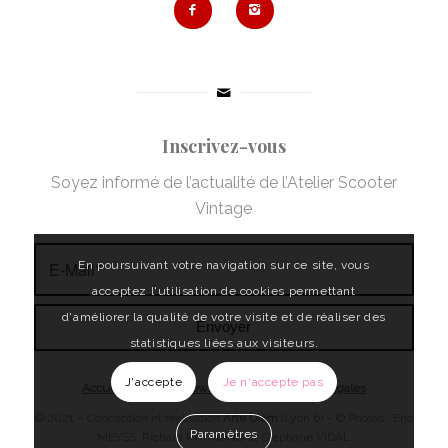
Inscrivez-vous
Soyez informé de l’actualité de l’Atelier Scooter
Vintage
En poursuivant votre navigation sur ce site, vous
acceptez l'utilisation de cookies permettant
d'améliorer la qualité de votre visite et de réaliser des
statistiques liées aux visiteurs.
J'accepte
Je n'accepte pas
Accueil
|
L’atelier
|
News
|
Contact
|
Mentions légales
© 2021 – Conception et réalisation
Arte Diem
(Lyon 6)
– © Photos :
Eric
Paramètres
MEYSS
, Richard RAYMOND et Stéphane VIDAL